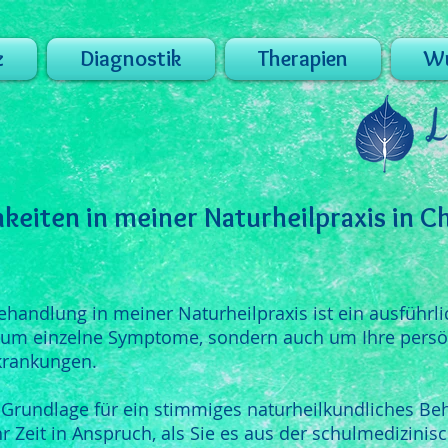
z
Diagnostik
Therapien
Wu
eiten in meiner Naturheilpraxis in 
handlung in meiner Naturheilpraxis ist ein ausführl
r um einzelne Symptome, sondern auch um Ihre persö
krankungen.
 Grundlage für ein stimmiges naturheilkundliches B
 Zeit in Anspruch, als Sie es aus der schulmedizinis