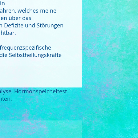
in
fahren, welches meine
sen über das
n Defizite und Störungen
chtbar.
frequenzspezifische
die Selbstheilungskräfte
alyse, Hormonspeicheltest
iten.