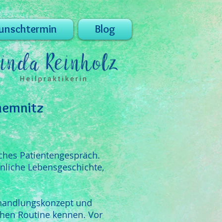
nschtermin
Blog
Chemnitz
iches Patientengespräch.
nliche Lebensgeschichte,
ehandlungskonzept und
chen Routine kennen. Vor