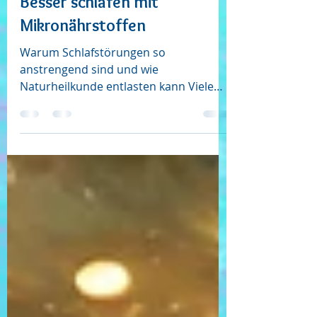
Naturheilkunde in Chemnitz:
Besser schlafen mit
Mikronährstoffen
Warum Schlafstörungen so
anstrengend sind und wie
Naturheilkunde entlasten kann Viele
Menschen kennen das: Abends stellt
sich Müdigkeit ein, doch sobald das
Licht aus ist, wird der Kopf wach.
Gedanken kreisen, der Körper findet
nicht zur Ruhe. Andere schlafen ein,
wachen aber mehrmals in der Nacht
auf und fühlen sich am Morgen
erschöpft, obwohl sie lange im Bett
gelegen haben. Solche Schlafstörungen
machen den Alltag auf Dauer schwer.
Schlaf ist mehr als eine Pause. In der
Na