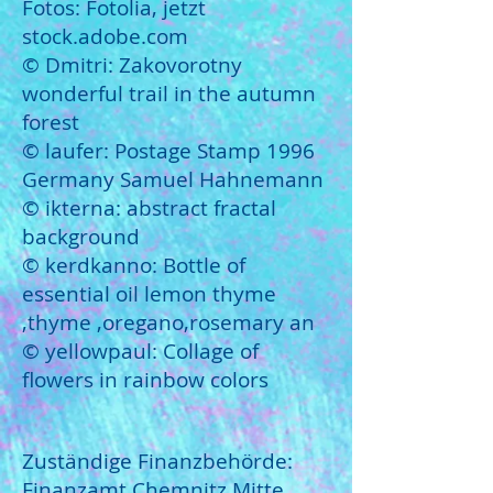
Fotos: Fotolia, jetzt
stock.adobe.com
© Dmitri: Zakovorotny
wonderful trail in the autumn
forest
© laufer: Postage Stamp 1996
Germany Samuel Hahnemann
© ikterna: abstract fractal
background
© kerdkanno: Bottle of
essential oil lemon thyme
,thyme ,oregano,rosemary an
©
yellowpaul:
Collage of
flowers in rainbow colors
Zuständige Finanzbehörde:
Finanzamt Chemnitz Mitte