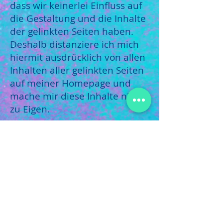
dass wir keinerlei Einfluss auf
die Gestaltung und die Inhalte
der gelinkten Seiten haben.
Deshalb distanziere ich mich
hiermit ausdrücklich von allen
Inhalten aller gelinkten Seiten
auf meiner Homepage und
mache mir diese Inhalte nicht
zu Eigen.
Wissenschaftliche
Anerkennung
Ich nutze
Behandlungsmethoden und
Therapieverfahren der
Erfahrungsmedizin, die