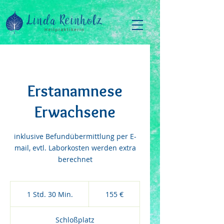
Erstanamnese
Erwachsene
inklusive Befundübermittlung per E-
mail, evtl. Laborkosten werden extra
berechnet
155
Euro
1 Std. 30 Min.
1
155 €
S
t
Schloßplatz
d