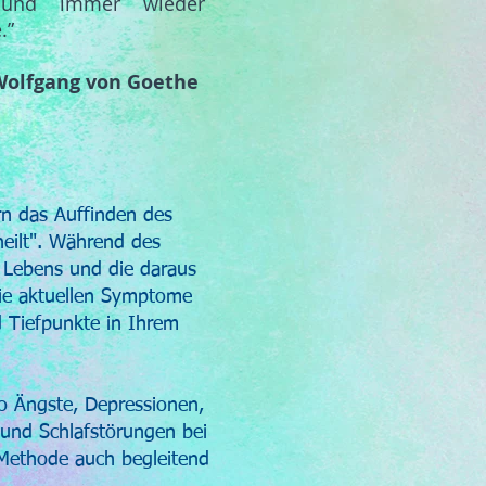
 und immer wieder
.”
Wolfgang von Goethe
rn das Auffinden des
heilt". Während des
 Lebens und die daraus
ie aktuellen Symptome
 Tiefpunkte in Ihrem
o Ängste, Depressionen,
und Schlafstörungen bei
Methode auch begleitend