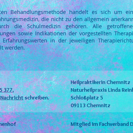
llten Behandlungsmethode handelt es sich um ein
fahrungsmedizin, die nicht zu den allgemein anerka
rch die Schulmedizin gehören. Alle getroffe
ungen sowie Indikationen der vorgestellten Therap
Erfahrungswerten in der jeweiligen Therapiericht
lt werden.
Heilpraktikerin Chemnitz
5 377.
Naturheilpraxis Linda Rein
e
Nachricht
schreiben.
Schloßplatz 5
09113 Chemnitz
nnenhof
Mitglied im Fachverband D