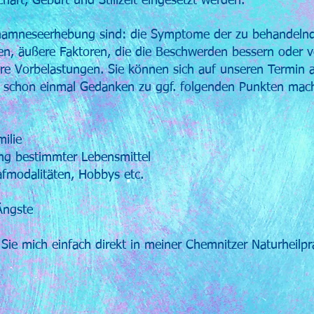
aft, Geburt und Stillzeit eingesetzt werden.
namneseerhebung sind: die Symptome der zu behandelnd
en, äußere Faktoren, die die Beschwerden bessern oder ve
re Vorbelastungen. Sie können sich auf unseren Termin 
ld schon einmal Gedanken zu ggf. folgenden Punkten mac
ilie
ng bestimmter Lebensmittel
fmodalitäten, Hobbys etc.
Ängste
ie mich einfach direkt in meiner Chemnitzer Naturheilpr