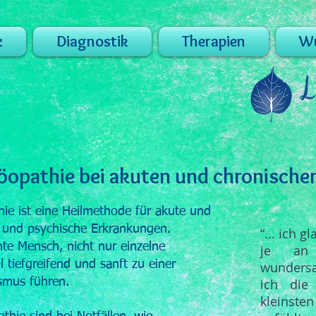
z
Diagnostik
Therapien
Wu
öopathie bei akuten und chronische
ie ist eine Heilmethode für akute und
e und psychische Erkrankungen.
“... ich g
te Mensch, nicht nur einzelne
je an
 tiefgreifend und sanft zu einer
wunders
mus führen.
ich die
kleinst