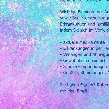
während der Schwangersch
Wichtige Elemente der A
sowie Begleiterscheinung
Erkrankungen und familiä
indem Sie sich im Vorfe
- aktuelle Medikamente
- Erkrankungen in der Fam
- Verlangen und Abneigu
- Gewohnheiten wie Schla
- Schmerzempfindungen
- Gefühle, Stimmungen, 
Sie haben Fragen? Rufen S
mir eine Email.