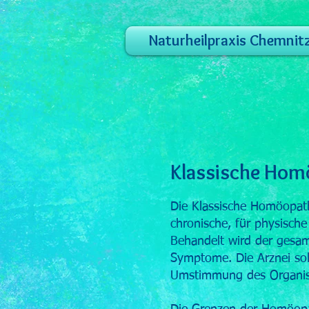
Naturheilpraxis Chemnit
Klassische Hom
Die Klassische Homöopath
chronische, für physisch
Behandelt wird der gesam
Symptome. Die Arznei soll
Umstimmung des Organis