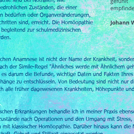
gefühlt
hie sind bei Notfällen, wie
empfinde
drohlichen Zuständen, die einer
ion bedürfen oder Organveränderungen,
Johann 
chritten sind, erreicht. Die Homöopathie
, begleitend zur schulmedizinischen
rden.
chen Anamnese ist nicht der Name der Krankheit, sonde
 nach der Simile-Regel "Ähnliches werde mit Ähnlichem ge
es darum die Befunde, wichtige Daten und Fakten Ihres
hänge zu entschlüsseln. Von Bedeutung sind nicht nur d
ch alle früher dagewesenen Krankheiten, Höhepunkte und
chen Erkrankungen behandle ich in meiner Praxis ebens
szustände nach Operationen und den Umgang mit Stress, 
 mit klassischer Homöopathie. Darüber hinaus kann die 