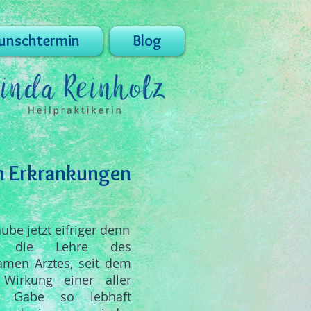
nschtermin
Blog
n Erkrankungen
laube jetzt eifriger denn
 die Lehre des
amen Arztes,
seit dem
 Wirkung einer aller
en Gabe so lebhaft