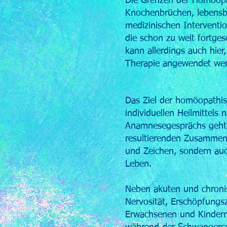
Die Grenzen der Homöopat
Knochenbrüchen, lebensbe
medizinischen Intervent
die schon zu weit fortges
kann allerdings auch hier
Therapie angewendet we
Das Ziel der homöopathis
individuellen Heilmittels
Anamnesegesprächs geht 
resultierenden Zusammen
und Zeichen, sondern au
Leben.
Neben akuten und chronis
Nervosität, Erschöpfung
Erwachsenen und Kindern