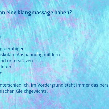
nn eine Klangmassage haben?
n
g beruhigen
skuläre Anspannung mildern
and unterstützen
lieren
rn
unterschiedlich, im Vordergrund steht immer das per
ischen Gleichgewichts.