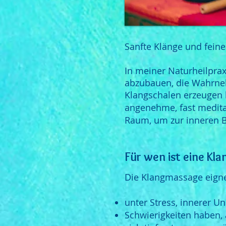
Sanfte Klänge und fein
In meiner Naturheilpra
abzubauen, die Wahrneh
Klangschalen erzeugen
angenehme, fast medita
Raum, um zur inneren B
Für wen ist eine K
Die Klangmassage eigne
unter Stress, innerer U
Schwierigkeiten haben,