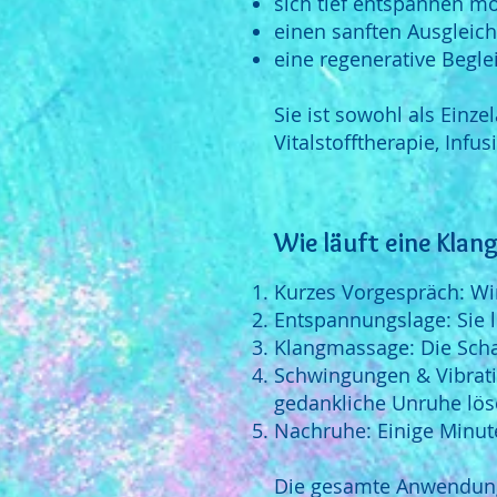
sich tief entspannen m
einen sanften Ausgleic
eine regenerative Begl
Sie ist sowohl als Ein
Vitalstofftherapie, Inf
Wie läuft eine Kla
Kurzes Vorgespräch: Wir
Entspannungslage: Sie l
Klangmassage: Die Scha
Schwingungen & Vibrati
gedankliche Unruhe lös
Nachruhe: Einige Minute
Die gesamte Anwendung