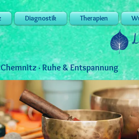
z
Diagnostik
Therapien
Wu
 Chemnitz · Ruhe & Entspannung