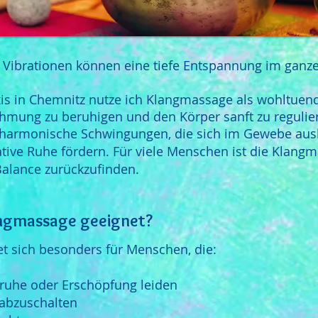
e Vibrationen können eine tiefe Entspannung im ganz
xis in Chemnitz nutze ich Klangmassage als wohltue
mung zu beruhigen und den Körper sanft zu regulie
 harmonische Schwingungen, die sich im Gewebe ausb
tive Ruhe fördern. Für viele Menschen ist die Klang
alance zurückzufinden.
langmassage geeignet?
t sich besonders für Menschen, die:
nruhe oder Erschöpfung leiden
 abzuschalten