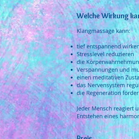
Welche Wirkung ka
Klangmassage kann:
tief entspannend wirke
Stresslevel reduzieren
die Körperwahrnehmun
Verspannungen und mu
einen meditativen Zust
das Nervensystem regu
die Regeneration förde
Jeder Mensch reagiert 
Entstehen eines harmon
Preis