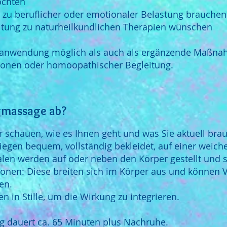
öchten
h zu beruflicher oder emotionaler Belastung brauchen
eitung zu naturheilkundlichen Therapien wünschen
zelanwendung möglich als auch als ergänzende Maßna
usionen oder homöopathischer Begleitung.
ngmassage ab?
 schauen, wie es Ihnen geht und was Sie aktuell bra
iegen bequem, vollständig bekleidet, auf einer weich
len werden auf oder neben den Körper gestellt und s
onen: Diese breiten sich im Körper aus und können
en.
n in Stille, um die Wirkung zu integrieren.
 dauert ca. 65 Minuten plus Nachruhe.