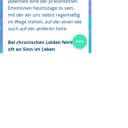
jedenfalls eine der präsentesten 
Emotionen heutzutage zu sein, 
mit der wir uns selbst regelmäßig 
im Wege stehen, auf der einen wie 
auch auf der anderen Seite.
Bei chronischen Leiden fehlt es 
oft an Sinn im Leben
Wenn Sie schon einmal einen 
Menschen mit einer körperlichen 
Behinderung getroffen haben, der 
aber mit seinem Wesen eine ganz 
besondere Glücklichkeit 
ausstrahlt, von der manche 
Gesunde nur träumen können, 
dann verstehen Sie vielleicht 
etwas davon, was es mit gelebtem 
Verantwortungsbewusstsein auf 