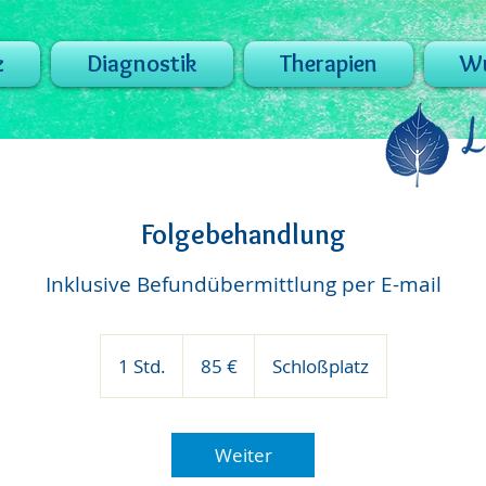
z
Diagnostik
Therapien
Wu
Folgebehandlung
Inklusive Befundübermittlung per E-mail
85
Euro
1 Std.
1
85 €
Schloßplatz
S
t
d
Weiter