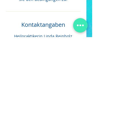
Kontaktangaben
Heilpraktikerin Linda Reinholz
Chemnitz, Schloßplatz, Chemnitz,
Deutschland
Ihr Kontakt zu mir.
Termin vereinbaren
oder
mich anrufen
01515 39 55 377.
Sie können mir auch
eine
Nachricht
schreiben.
Heilpraktikerin Chemnitz